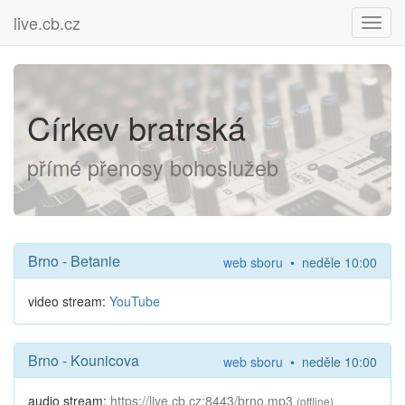
live.cb.cz
Toggl
navig
Církev bratrská
přímé přenosy bohoslužeb
Brno - Betanie
web sboru
• neděle 10:00
video stream:
YouTube
Brno - Kounicova
web sboru
• neděle 10:00
audio stream:
https://live.cb.cz:8443/brno.mp3
(offline)