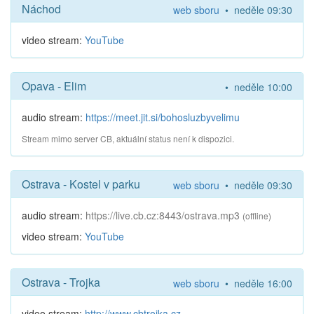
Náchod
web sboru
• neděle 09:30
video stream:
YouTube
Opava - Elim
• neděle 10:00
audio stream:
https://meet.jit.si/bohosluzbyvelimu
Stream mimo server CB, aktuální status není k dispozici.
Ostrava - Kostel v parku
web sboru
• neděle 09:30
audio stream:
https://live.cb.cz:8443/ostrava.mp3
(offline)
video stream:
YouTube
Ostrava - Trojka
web sboru
• neděle 16:00
video stream:
http://www.cbtrojka.cz